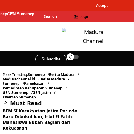
Accept
enep
GEN Sumenep
Search
Login
Subscribe
Topik Trending:
Sumenep
Berita Madura
Madurachannel.id
Berita Madura
Sumenep
Pamekasan
Pemerintah Kabupaten Sumenep
GEN Sumenep
GEN Jatim
Kwarcab Sumenep
Must Read
BEM SI Kerakyatan Jatim Periode
Baru Dikukuhkan, Iskil El Fatih:
Mahasiswa Bukan Bagian dari
Kekuasaan