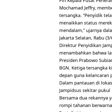
Plh Kepala Pusat Pener
Mochamad Jeffry, membe
tersangka. “Penyidik te
menaikkan status mereka
mendalam,” ujarnya dal
Jakarta Selatan, Rabu (3/
Direktur Penyidikan Jam
menambahkan bahwa lang
Presiden Prabowo Subia
BGN. Ketiga tersangka k
depan guna kelancaran pr
Dalam pantauan di lokas
Jampidsus sekitar pukul
Bersama dua rekannya ya
rompi tahanan berwarna