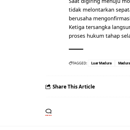
Saat digiring menuju mo
tidak melontarkan sepa
berusaha mengonfirmasi 
Ketiga tersangka langs
proses hukum tahap sela
TAGGED:
Luar Madura
Madura
Share This Article