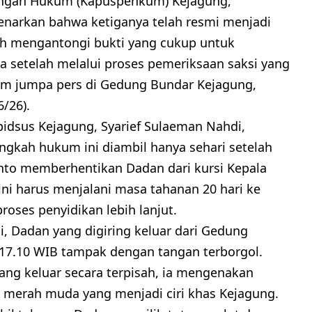
angan Hukum (Kapuspenkum) Kejagung,
narkan bahwa ketiganya telah resmi menjadi
lah mengantongi bukti yang cukup untuk
 setelah melalui proses pemeriksaan saksi yang
am jumpa pers di Gedung Bundar Kejagung,
6/26).
pidsus Kejagung, Syarief Sulaeman Nahdi,
kah hukum ini diambil hanya sehari setelah
nto memberhentikan Dadan dari kursi Kepala
ini harus menjalani masa tahanan 20 hari ke
oses penyidikan lebih lanjut.
i, Dadan yang digiring keluar dari Gedung
 17.10 WIB tampak dengan tangan terborgol.
ng keluar secara terpisah, ia mengenakan
 merah muda yang menjadi ciri khas Kejagung.