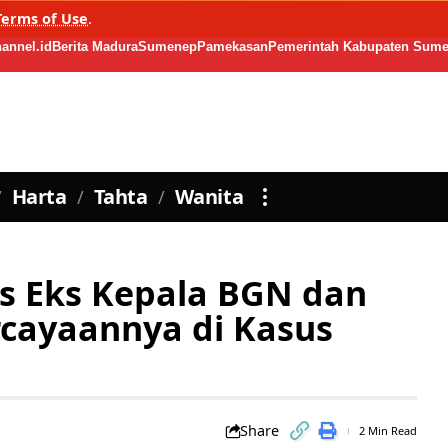
Terms of Use
.
annel.id
Berita Madura
Sumenep
Pamekasan
Pemerintah Kabupaten Sum
Harta
Tahta
Wanita
s Eks Kepala BGN dan
cayaannya di Kasus
Share
2 Min Read