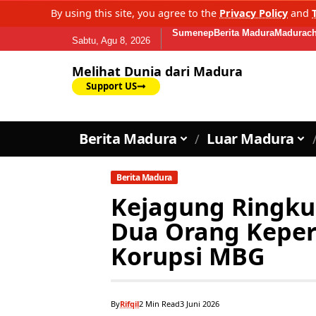
By using this site, you agree to the
Privacy Policy
and
Sumenep
Berita Madura
Madurach
Sabtu, Agu 8, 2026
Melihat Dunia dari Madura
Support US
Berita Madura
Luar Madura
Berita Madura
Kejagung Ringku
Dua Orang Keper
Korupsi MBG
By
Rifqil
2 Min Read
3 Juni 2026