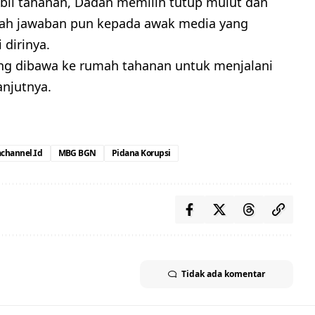
bil tahanan, Dadan memilih tutup mulut dan
tah jawaban pun kepada awak media yang
dirinya.
ung dibawa ke rumah tahanan untuk menjalani
njutnya.
channel.id
MBG BGN
Pidana Korupsi
Tidak ada komentar