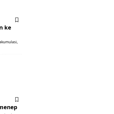
n ke
akumulasi,
umenep