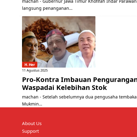
machan - Gubernur Jawa Timur Khofifah Indar Parawan
langsung penanganan…
H. Her
11 Agustus 2025
Pro-Kontra Imbauan Pengurangan
Waspadai Kelebihan Stok
machan - Setelah sebelumnya dua pengusaha tembakau 
Mukmin…
About Us
Support