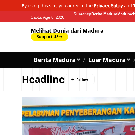
By using this site, you agree to the
Privacy Policy
and
Sumenep
Berita Madura
Madurach
Sabtu, Agu 8, 2026
Melihat Dunia dari Madura
Support US
Berita Madura
Luar Madura
Headline