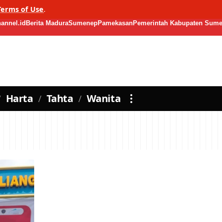
Terms of Use
.
annel.id
Berita Madura
Sumenep
Pamekasan
Pemerintah Kabupaten Sum
Harta
Tahta
Wanita