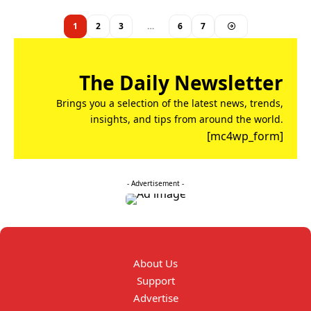
1
2
3
…
6
7
The Daily Newsletter
Brings you a selection of the latest news, trends,
insights, and tips from around the world.
[mc4wp_form]
- Advertisement -
About Us
Support
Advertise