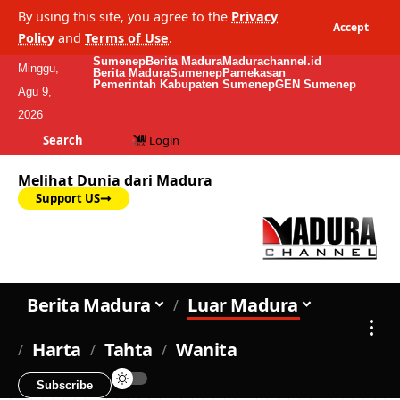
By using this site, you agree to the
Privacy
Accept
Policy
and
Terms of Use
.
Sumenep
Berita Madura
Madurachannel.id
Minggu,
Berita Madura
Sumenep
Pamekasan
Pemerintah Kabupaten Sumenep
GEN Sumenep
Agu 9,
2026
Search
Login
Melihat Dunia dari Madura
Support US
Berita Madura
Luar Madura
Harta
Tahta
Wanita
Subscribe