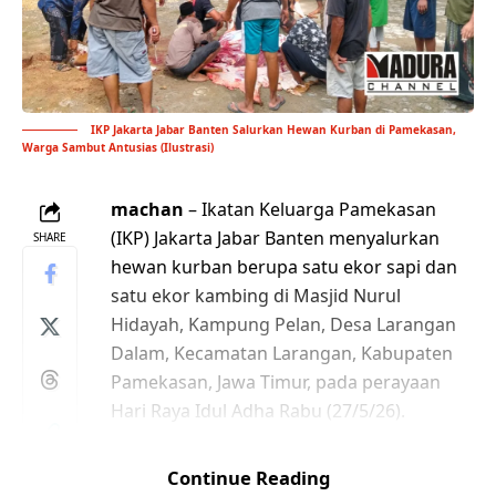
IKP Jakarta Jabar Banten Salurkan Hewan Kurban di Pamekasan,
Warga Sambut Antusias (Ilustrasi)
machan
– Ikatan Keluarga Pamekasan
(IKP) Jakarta Jabar Banten menyalurkan
SHARE
hewan kurban berupa satu ekor sapi dan
satu ekor kambing di Masjid Nurul
Hidayah, Kampung Pelan, Desa Larangan
Dalam, Kecamatan Larangan, Kabupaten
Pamekasan, Jawa Timur, pada perayaan
Hari Raya Idul Adha Rabu (27/5/26).
Kegiatan ini disambut antusias oleh warga
Topik Trending:
Sumenep
Berita Madura
Madurachannel.id
Berita Madura
Sumenep
Pamekasan
setempat. Takmir Masjid Nurul Hidayah, K.
Pemerintah Kabupaten Sumenep
GEN Sumenep
Continue Reading
GEN Jatim
Kwarcab Sumenep