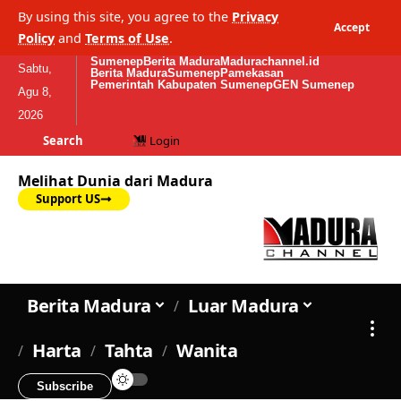
By using this site, you agree to the
Privacy
Accept
Policy
and
Terms of Use
.
Sumenep
Berita Madura
Madurachannel.id
Sabtu,
Berita Madura
Sumenep
Pamekasan
Pemerintah Kabupaten Sumenep
GEN Sumenep
Agu 8,
2026
Search
Login
Melihat Dunia dari Madura
Support US
Berita Madura
Luar Madura
Harta
Tahta
Wanita
Subscribe