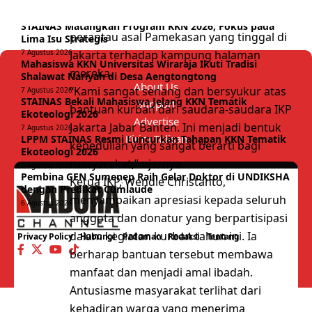
Fuddholi, mengungkapkan rasa syukur
Must Read
dan terima kasih atas kepedulian para
STAINAS Matangkan Program KKN 2026, Fokus pada
perantau asal Pamekasan yang tinggal di
Lima Isu Strategis
Jakarta terhadap kampung halaman
7 Agustus 2026
Mahasiswa KKN Universitas Wiraraja Ikuti Tradisi
mereka.
Shalawat Nariyah di Desa Aengtongtong
About Us
“Kami sangat senang dan bersyukur atas
7 Agustus 2026
STAINAS Bekali Mahasiswa Jelang KKN Tematik
Support
bantuan kurban dari saudara-saudara IKP
Ekoteologi 2026
Advertise
Jakarta Jabar Banten. Ini menjadi bentuk
7 Agustus 2026
Kirim Tulisan
LPPM STAINAS Resmi Luncurkan Tahapan KKN Tematik
kepedulian yang sangat berarti bagi
Ekoteologi 2026
masyarakat,” ujarnya.
7 Agustus 2026
Pembina GEN Sumenep Raih Gelar Doktor di UNDIKSHA
Ketua IKP, Wendie Christanto,
dengan Predikat Cumlaude
menyampaikan apresiasi kepada seluruh
6 Agustus 2026
anggota dan donatur yang berpartisipasi
dalam kegiatan kurban tahun ini. Ia
Privacy Policy
Hubungi
Pedoman
Redaksi
Tentang
berharap bantuan tersebut membawa
manfaat dan menjadi amal ibadah.
Antusiasme masyarakat terlihat dari
kehadiran warga yang menerima