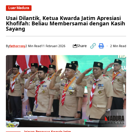
Luar Madura
Usai Dilantik, Ketua Kwarda Jatim Apresiasi
Khofifah: Beliau Membersamai dengan Kasih
Sayang
Share
By
fathorrosy
2 Min Read
11 Februari 2026
2 Min Read
Jajaran Pengurus Kwarda Jatim