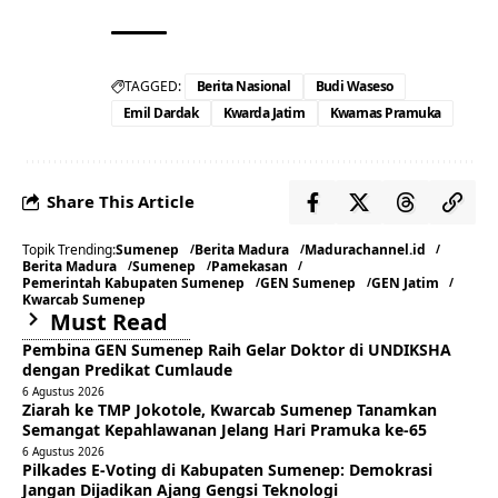
TAGGED:
Berita Nasional
Budi Waseso
Emil Dardak
Kwarda Jatim
Kwarnas Pramuka
Share This Article
Topik Trending:
Sumenep
Berita Madura
Madurachannel.id
Berita Madura
Sumenep
Pamekasan
Pemerintah Kabupaten Sumenep
GEN Sumenep
GEN Jatim
Kwarcab Sumenep
Must Read
Pembina GEN Sumenep Raih Gelar Doktor di UNDIKSHA
dengan Predikat Cumlaude
6 Agustus 2026
Ziarah ke TMP Jokotole, Kwarcab Sumenep Tanamkan
Semangat Kepahlawanan Jelang Hari Pramuka ke-65
6 Agustus 2026
Pilkades E-Voting di Kabupaten Sumenep: Demokrasi
Jangan Dijadikan Ajang Gengsi Teknologi