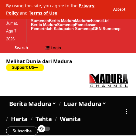
By using this site, you agree to the
Privacy
Accept
Policy
and
Terms of Use
.
Sumenep
Berita Madura
Madurachannel.id
Jumat,
Berita Madura
Sumenep
Pamekasan
Pemerintah Kabupaten Sumenep
GEN Sumenep
Agu 7,
2026
Search
Login
Melihat Dunia dari Madura
Support US
Berita Madura
Luar Madura
Harta
Tahta
Wanita
Subscribe