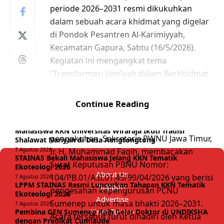
periode 2026–2031 resmi dikukuhkan
dalam sebuah acara khidmat yang digelar
di Pondok Pesantren Al-Karimiyyah,
Kecamatan Gapura, Sabtu (16/5/2026).
Kegiatan ini mengangkat tema
“Transformasi Jam’iyah dalam Berkhidmat
untuk Kemaslahatan Umat.
Topik Trending:
Sumenep
Berita Madura
Madurachannel.id
Berita Madura
Sumenep
Pamekasan
”Pelantikan dipimpin langsung oleh Rais
Pemerintah Kabupaten Sumenep
GEN Sumenep
Continue Reading
GEN Jatim
Kwarcab Sumenep
Pengurus Besar Nahdlatul Ulama (PBNU),
Must Read
Dr. KH Abd. A’la Basyir. Sebelum prosesi
Mahasiswa KKN Universitas Wiraraja Ikuti Tradisi
pengukuhan, Sekretaris PWNU Jawa Timur,
Shalawat Nariyah di Desa Aengtongtong
7 Agustus 2026
Ir. H. Muhammad Faqih, membacakan
STAINAS Bekali Mahasiswa Jelang KKN Tematik
Surat Keputusan PBNU Nomor:
Ekoteologi 2026
About Us
104/PB.01/A.II.01.45/99/04/2026 yang berisi
7 Agustus 2026
LPPM STAINAS Resmi Luncurkan Tahapan KKN Tematik
Support
pengesahan kepengurusan PCNU
Ekoteologi 2026
Advertise
Sumenep untuk masa bhakti 2026–2031.
7 Agustus 2026
Kirim Tulisan
Pembina GEN Sumenep Raih Gelar Doktor di UNDIKSHA
Acara tersebut turut dihadiri oleh Ketua
dengan Predikat Cumlaude