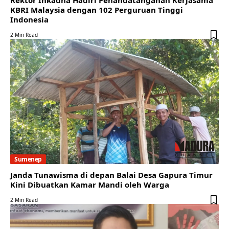
Rektor Inkadha Hadiri Penandatanganan Kerjasama
KBRI Malaysia dengan 102 Perguruan Tinggi
Indonesia
2 Min Read
Sumenep
Janda Tunawisma di depan Balai Desa Gapura Timur
Kini Dibuatkan Kamar Mandi oleh Warga
2 Min Read