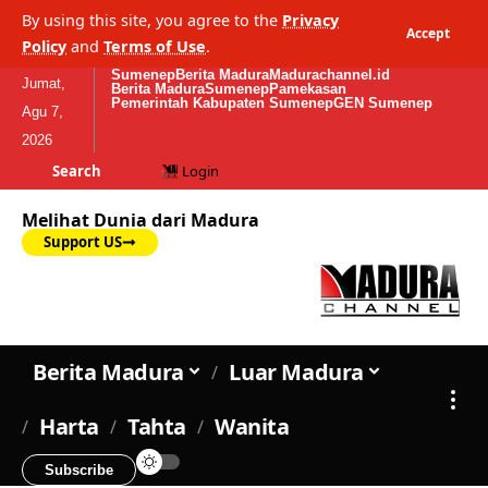
By using this site, you agree to the
Privacy
Accept
Policy
and
Terms of Use
.
Sumenep
Berita Madura
Madurachannel.id
Jumat,
Berita Madura
Sumenep
Pamekasan
Pemerintah Kabupaten Sumenep
GEN Sumenep
Agu 7,
2026
Search
Login
Melihat Dunia dari Madura
Support US
Berita Madura
Luar Madura
Harta
Tahta
Wanita
Subscribe