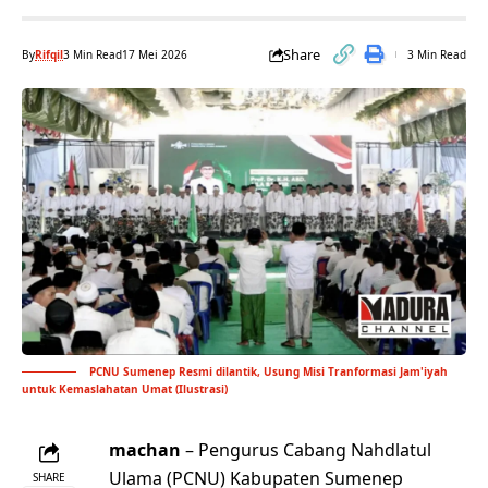
Share
By
Rifqil
3 Min Read
17 Mei 2026
3 Min Read
PCNU Sumenep Resmi dilantik, Usung Misi Tranformasi Jam'iyah
untuk Kemaslahatan Umat (Ilustrasi)
machan
– Pengurus Cabang Nahdlatul
Ulama (PCNU) Kabupaten Sumenep
SHARE