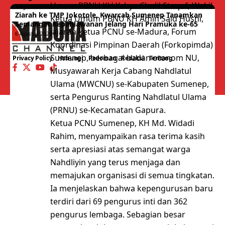
Umum PBNU KH Yahya Cholil Staquf, Wakil
6 Agustus 2026
Ziarah ke TMP Jokotole, Kwarcab Sumenep Tanamkan
Ketua Umum PBNU KH Amin Said Husni,
Semangat Kepahlawanan Jelang Hari Pramuka ke-65
jajaran ketua PCNU se-Madura, Forum
6 Agustus 2026
Koordinasi Pimpinan Daerah (Forkopimda)
Sumenep, berbagai badan otonom NU,
Privacy Policy
Hubungi
Pedoman
Redaksi
Tentang
Musyawarah Kerja Cabang Nahdlatul
Ulama (MWCNU) se-Kabupaten Sumenep,
serta Pengurus Ranting Nahdlatul Ulama
(PRNU) se-Kecamatan Gapura.
Ketua PCNU Sumenep, KH Md. Widadi
Rahim, menyampaikan rasa terima kasih
serta apresiasi atas semangat warga
Nahdliyin yang terus menjaga dan
memajukan organisasi di semua tingkatan.
Ia menjelaskan bahwa kepengurusan baru
terdiri dari 69 pengurus inti dan 362
pengurus lembaga. Sebagian besar