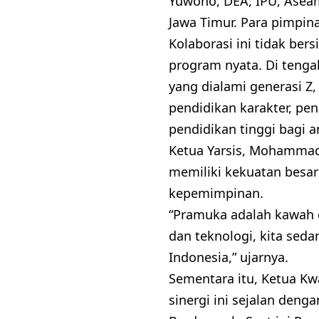
Yuwono, DEA, IPU, Asea
Jawa Timur. Para pimpina
Kolaborasi ini tidak ber
program nyata. Di teng
yang dialami generasi 
pendidikan karakter, p
pendidikan tinggi bagi 
Ketua Yarsis, Mohamma
memiliki kekuatan besar
kepemimpinan.
“Pramuka adalah kawah 
dan teknologi, kita se
Indonesia,” ujarnya.
Sementara itu, Ketua Kw
sinergi ini sejalan denga