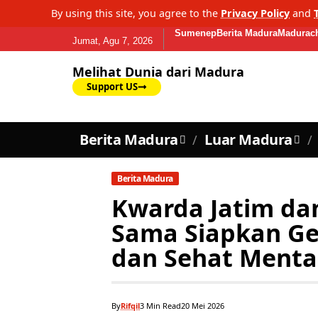
By using this site, you agree to the
Privacy Policy
and
Sumenep
Berita Madura
Madurach
Jumat, Agu 7, 2026
Melihat Dunia dari Madura
Support US
Berita Madura
Luar Madura
Berita Madura
Kwarda Jatim dan
Sama Siapkan G
dan Sehat Menta
By
Rifqil
3 Min Read
20 Mei 2026