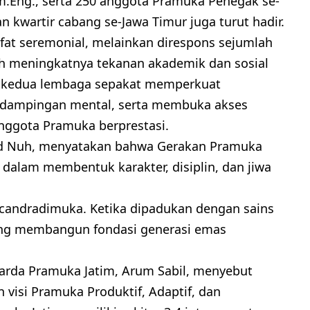
m.Eng., serta 250 anggota Pramuka Penegak se-
n kwartir cabang se-Jawa Timur juga turut hadir.
sifat seremonial, melainkan direspons sejumlah
ah meningkatnya tekanan akademik dan sosial
Z, kedua lembaga sepakat memperkuat
endampingan mental, serta membuka akses
anggota Pramuka berprestasi.
d Nuh, menyatakan bahwa Gerakan Pramuka
 dalam membentuk karakter, disiplin, dan jiwa
candradimuka. Ketika dipadukan dengan sains
dang membangun fondasi generasi emas
arda Pramuka Jatim, Arum Sabil, menyebut
n visi Pramuka Produktif, Adaptif, dan