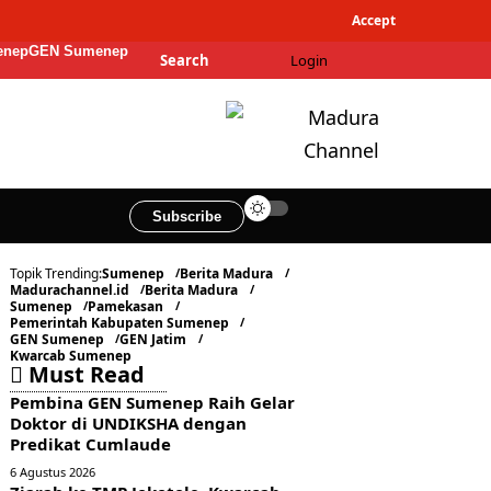
Accept
enep
GEN Sumenep
Search
Login
Subscribe
Topik Trending:
Sumenep
Berita Madura
Madurachannel.id
Berita Madura
Sumenep
Pamekasan
Pemerintah Kabupaten Sumenep
GEN Sumenep
GEN Jatim
Kwarcab Sumenep
Must Read
Pembina GEN Sumenep Raih Gelar
Doktor di UNDIKSHA dengan
Predikat Cumlaude
6 Agustus 2026