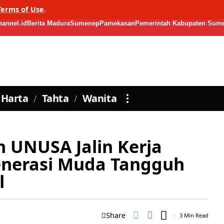
Terms of Use
.
annel.id
Berita Madura
Sumenep
Pamekasan
Pemerintah Kabupaten Sum
Harta
Tahta
Wanita
 UNUSA Jalin Kerja
enerasi Muda Tangguh
l
Share
3 Min Read