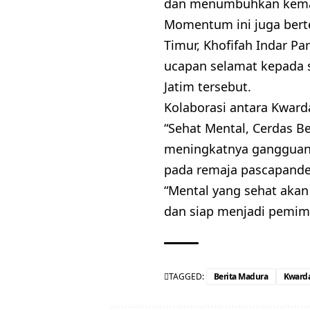
dan menumbuhkan kemand
Momentum ini juga bert
Timur, Khofifah Indar P
ucapan selamat kepada 
Jatim tersebut.
Kolaborasi antara Kwar
“Sehat Mental, Cerdas B
meningkatnya gangguan 
pada remaja pascapand
“Mental yang sehat akan
dan siap menjadi pemim
TAGGED:
Berita Madura
Kwarda