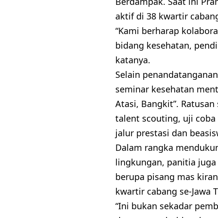
Berdampak. Saat ini Pram
aktif di 38 kwartir caban
“Kami berharap kolabora
bidang kesehatan, pendi
katanya.
Selain penandatanganan 
seminar kesehatan menta
Atasi, Bangkit”. Ratusan
talent scouting, uji cob
jalur prestasi dan beas
Dalam rangka mendukun
lingkungan, panitia jug
berupa pisang mas kira
kwartir cabang se-Jawa T
“Ini bukan sekadar pemb